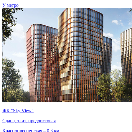
У метро
ЖК "Sky View"
Сдана, элит, предчистовая
Краснопресненская – 0.3 км