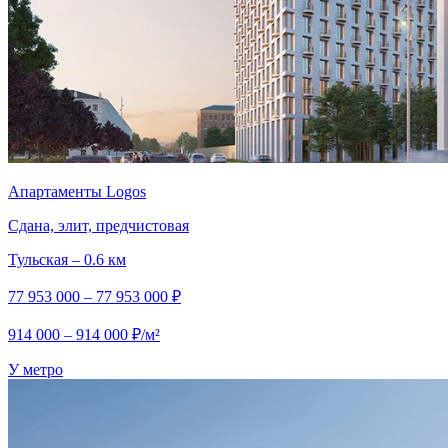
Апартаменты Logos
Сдана, элит, предчистовая
Тульская – 0.6 км
77 953 000 – 77 953 000 ₽
914 000 – 914 000 ₽/м²
У метро