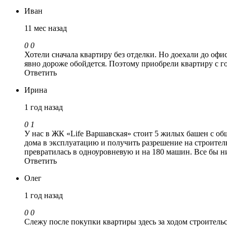
Иван
11 мес назад
0
0
Хотели сначала квартиру без отделки. Но доехали до офи
явно дороже обойдется. Поэтому приобрели квартиру с го
Ответить
Ирина
1 год назад
0
1
У нас в ЖК «Life Варшавская» стоит 5 жилых башен с об
дома в эксплуатацию и получить разрешение на строител
превратилась в одноуровневую и на 180 машин. Все бы 
Ответить
Олег
1 год назад
0
0
Слежу после покупки квартиры здесь за ходом строительст