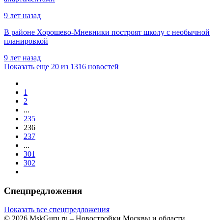
9 лет назад
В районе Хорошево-Мневники построят школу с необычной
планировкой
9 лет назад
Показать еще 20 из 1316 новостей
1
2
...
235
236
237
...
301
302
Спецпредложения
Показать все спецпредложения
© 2026 MskGuru.ru
– Новостройки Москвы и области