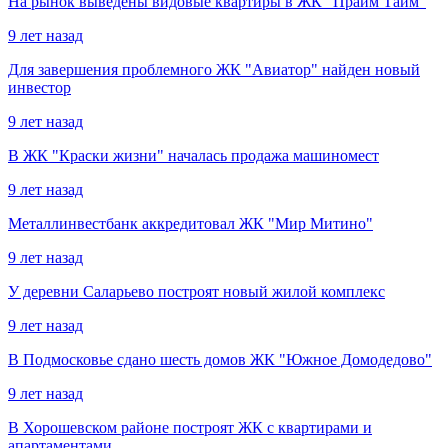
На рынок выведены видовые квартиры в ЖК "Прайм Тайм"
9 лет назад
Для завершения проблемного ЖК "Авиатор" найден новый
инвестор
9 лет назад
В ЖК "Краски жизни" началась продажа машиномест
9 лет назад
Металлинвестбанк аккредитовал ЖК "Мир Митино"
9 лет назад
У деревни Саларьево построят новый жилой комплекс
9 лет назад
В Подмосковье сдано шесть домов ЖК "Южное Домодедово"
9 лет назад
В Хорошевском районе построят ЖК с квартирами и
апартаментами