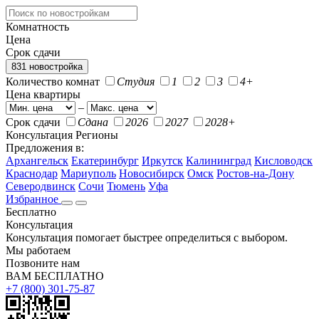
Комнатность
Цена
Срок сдачи
831 новостройка
Количество комнат
Студия
1
2
3
4+
Цена квартиры
–
Срок сдачи
Сдана
2026
2027
2028+
Консультация
Регионы
Предложения в:
Архангельск
Екатеринбург
Иркутск
Калининград
Кисловодск
Краснодар
Мариуполь
Новосибирск
Омск
Ростов-на-Дону
Северодвинск
Сочи
Тюмень
Уфа
Избранное
Бесплатно
Консультация
Консультация помогает быстрее определиться с выбором.
Мы работаем
Позвоните нам
ВАМ БЕСПЛАТНО
+7 (800) 301-75-87