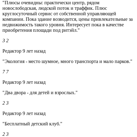
"Плюсы очевидны: практически центр, рядом
новослободская, людской поток и траффик. Плюс
круглосуточный сервис от собственной управляющей
компании. Пока здание возводится, цены привлекательные за
недвижимость такого уровня. Интересует пока в качестве
приобретения площади под ритэйл."
3
2
Редактор
9 лет назад
"Экология - место шумное, много транспорта и мало парков."
7
7
Редактор
9 лет назад
"Два двора - для детей и взрослых."
2
3
Редактор
9 лет назад
"Бесплатный детский клуб."
2
3