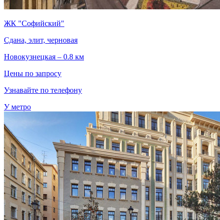
ЖК "Софийский"
Сдана, элит, черновая
Новокузнецкая – 0.8 км
Цены по запросу
Узнавайте по телефону
У метро