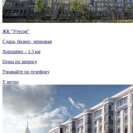
ЖК "Утесов"
Сдана, бизнес, черновая
Хорошёво – 1.5 км
Цены по запросу
Узнавайте по телефону
У метро