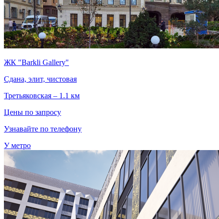
ЖК "Barkli Gallery"
Сдана, элит, чистовая
Третьяковская – 1.1 км
Цены по запросу
Узнавайте по телефону
У метро