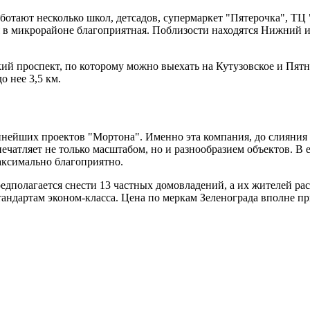
аботают несколько школ, детсадов, супермаркет "Пятерочка", ТЦ
ия в микрорайоне благоприятная. Поблизости находятся Нижний
ий проспект, по которому можно выехать на Кутузовское и Пятн
 нее 3,5 км.
нейших проектов "Мортона". Именно эта компания, до слияния с
чатляет не только масштабом, но и разнообразием объектов. В е
максимально благоприятно.
едполагается снести 13 частных домовладений, а их жителей ра
тандартам эконом-класса. Цена по меркам Зеленограда вполне п