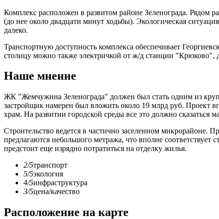
Комплекс расположен в развитом районе Зеленограда. Рядом р
(до нее около двадцати минут ходьбы). Экологическая ситуац
далеко.
Транспортную доступность комплекса обеспечивает Георгиевск
столицу можно также электричкой от ж/д станции "Крюково", до
Наше мнение
ЖК "Жемчужина Зеленограда" должен был стать одним из круп
застройщик намерен был вложить около 19 млрд руб. Проект впе
храм. На развитии городской среды все это должно сказаться 
Строительство ведется в частично заселенном микрорайоне. Пр
предлагаются небольшого метража, что вполне соответствует с
предстоит еще изрядно потратиться на отделку жилья.
2/5
транспорт
5/5
экология
4/5
инфраструктура
3/5
цена/качество
Расположение на карте