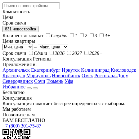
Комнатность
Цена
Срок сдачи
831 новостройка
Количество комнат
Студия
1
2
3
4+
Цена квартиры
–
Срок сдачи
Сдана
2026
2027
2028+
Консультация
Регионы
Предложения в:
Архангельск
Екатеринбург
Иркутск
Калининград
Кисловодск
Краснодар
Мариуполь
Новосибирск
Омск
Ростов-на-Дону
Северодвинск
Сочи
Тюмень
Уфа
Избранное
Бесплатно
Консультация
Консультация помогает быстрее определиться с выбором.
Мы работаем
Позвоните нам
ВАМ БЕСПЛАТНО
+7 (800) 301-75-87