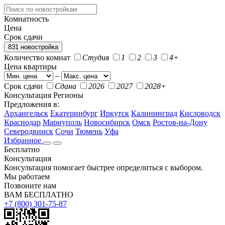
Комнатность
Цена
Срок сдачи
831 новостройка
Количество комнат
Студия
1
2
3
4+
Цена квартиры
–
Срок сдачи
Сдана
2026
2027
2028+
Консультация
Регионы
Предложения в:
Архангельск
Екатеринбург
Иркутск
Калининград
Кисловодск
Краснодар
Мариуполь
Новосибирск
Омск
Ростов-на-Дону
Северодвинск
Сочи
Тюмень
Уфа
Избранное
Бесплатно
Консультация
Консультация помогает быстрее определиться с выбором.
Мы работаем
Позвоните нам
ВАМ БЕСПЛАТНО
+7 (800) 301-75-87