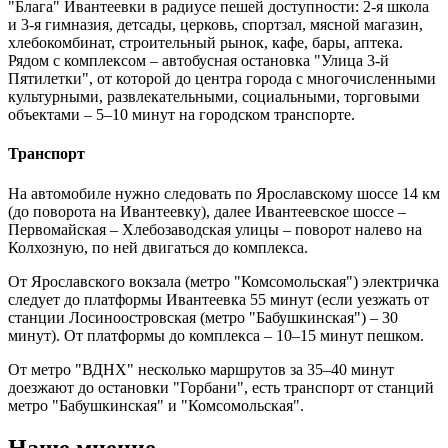
"Блага" Ивантеевки в радиусе пешей доступности: 2-я школа
и 3-я гимназия, детсады, церковь, спортзал, мясной магазин,
хлебокомбинат, строительный рынок, кафе, бары, аптека.
Рядом с комплексом – автобусная остановка "Улица 3-й
Пятилетки", от которой до центра города с многочисленными
культурными, развлекательными, социальными, торговыми
объектами – 5–10 минут на городском транспорте.
Транспорт
На автомобиле нужно следовать по Ярославскому шоссе 14 км
(до поворота на Ивантеевку), далее Ивантеевское шоссе –
Первомайская – Хлебозаводская улицы – поворот налево на
Колхозную, по ней двигаться до комплекса.
От Ярославского вокзала (метро "Комсомольская") электричка
следует до платформы Ивантеевка 55 минут (если уезжать от
станции Лосиноостровская (метро "Бабушкинская") – 30
минут). От платформы до комплекса – 10–15 минут пешком.
От метро "ВДНХ" несколько маршрутов за 35–40 минут
доезжают до остановки "Горбани", есть транспорт от станций
метро "Бабушкинская" и "Комсомольская".
Наше мнение