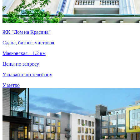
ЖК "Дом на Красина"
Сдана, бизнес, чистовая
Маяковская – 1.2 км
Цены по запросу
Узнавайте по телефону
У метро