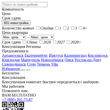
Комнатность
Цена
Срок сдачи
831 новостройка
Количество комнат
Студия
1
2
3
4+
Цена квартиры
–
Срок сдачи
Сдана
2026
2027
2028+
Консультация
Регионы
Предложения в:
Архангельск
Екатеринбург
Иркутск
Калининград
Кисловодск
Краснодар
Мариуполь
Новосибирск
Омск
Ростов-на-Дону
Северодвинск
Сочи
Тюмень
Уфа
Избранное
Бесплатно
Консультация
Консультация помогает быстрее определиться с выбором.
Мы работаем
Позвоните нам
ВАМ БЕСПЛАТНО
+7 (800) 301-75-87