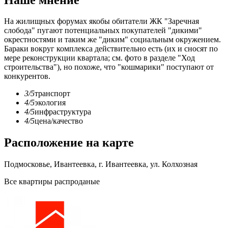
На жилищных форумах якобы обитатели ЖК "Заречная
слобода" пугают потенциальных покупателей "дикими"
окрестностями и таким же "диким" социальным окружением.
Бараки вокруг комплекса действительно есть (их и сносят по
мере реконструкции квартала; см. фото в разделе "Ход
строительства"), но похоже, что "кошмарики" поступают от
конкурентов.
3/5
транспорт
4/5
экология
4/5
инфраструктура
4/5
цена/качество
Расположение на карте
Подмосковье, Ивантеевка, г. Ивантеевка, ул. Колхозная
Все квартиры распроданые