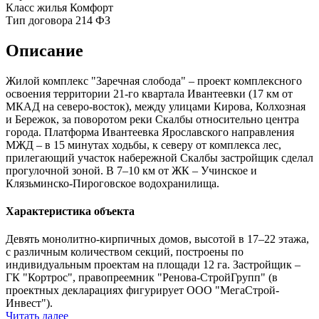
Класс жилья
Комфорт
Тип договора
214 ФЗ
Описание
Жилой комплекс "Заречная слобода" – проект комплексного
освоения территории 21-го квартала Ивантеевки (17 км от
МКАД на северо-восток), между улицами Кирова, Колхозная
и Бережок, за поворотом реки Скалбы относительно центра
города. Платформа Ивантеевка Ярославского направления
МЖД – в 15 минутах ходьбы, к северу от комплекса лес,
прилегающий участок набережной Скалбы застройщик сделал
прогулочной зоной. В 7–10 км от ЖК – Учинское и
Клязьминско-Пироговское водохранилища.
Характеристика объекта
Девять монолитно-кирпичных домов, высотой в 17–22 этажа,
с различным количеством секций, построены по
индивидуальным проектам на площади 12 га. Застройщик –
ГК "Кортрос", правопреемник "Ренова-СтройГрупп" (в
проектных декларациях фигурирует ООО "МегаСтрой-
Инвест").
Читать далее