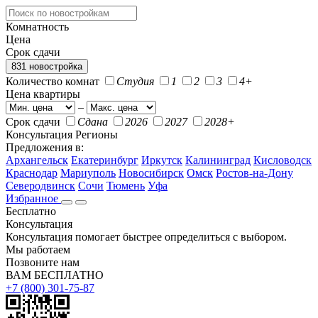
Комнатность
Цена
Срок сдачи
831 новостройка
Количество комнат
Студия
1
2
3
4+
Цена квартиры
–
Срок сдачи
Сдана
2026
2027
2028+
Консультация
Регионы
Предложения в:
Архангельск
Екатеринбург
Иркутск
Калининград
Кисловодск
Краснодар
Мариуполь
Новосибирск
Омск
Ростов-на-Дону
Северодвинск
Сочи
Тюмень
Уфа
Избранное
Бесплатно
Консультация
Консультация помогает быстрее определиться с выбором.
Мы работаем
Позвоните нам
ВАМ БЕСПЛАТНО
+7 (800) 301-75-87