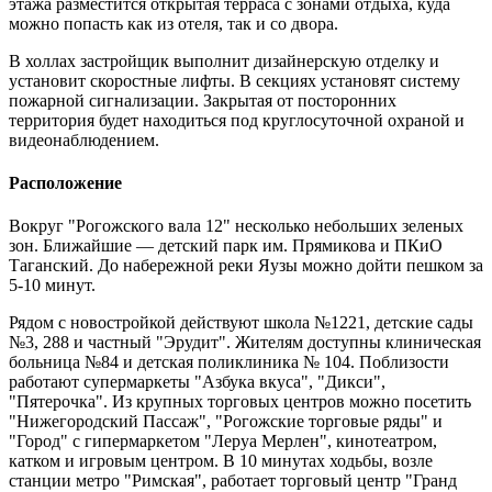
этажа разместится открытая терраса с зонами отдыха, куда
можно попасть как из отеля, так и со двора.
В холлах застройщик выполнит дизайнерскую отделку и
установит скоростные лифты.
В секциях установят систему
пожарной сигнализации. Закрытая от посторонних
территория будет находиться под круглосуточной охраной и
видеонаблюдением.
Расположение
Вокруг "Рогожского вала 12" несколько небольших зеленых
зон. Ближайшие — детский парк им. Прямикова и ПКиО
Таганский. До набережной реки Яузы можно дойти пешком за
5-10 минут.
Рядом с новостройкой действуют школа №1221, детские сады
№3, 288 и частный "Эрудит". Жителям доступны клиническая
больница №84 и детская поликлиника № 104. Поблизости
работают
супермаркеты "Азбука вкуса", "Дикси",
"Пятерочка". Из крупных торговых центров можно посетить
"Нижегородский Пассаж", "Рогожские торговые ряды" и
"Город" с гипермаркетом "Леруа Мерлен", кинотеатром,
катком и игровым центром. В 10 минутах ходьбы, возле
станции метро "Римская", работает торговый центр "Гранд