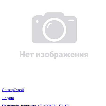
СпектрСтрой
1 сдано
Позвонить нажмите
+7 (499) 350-
XX-XX