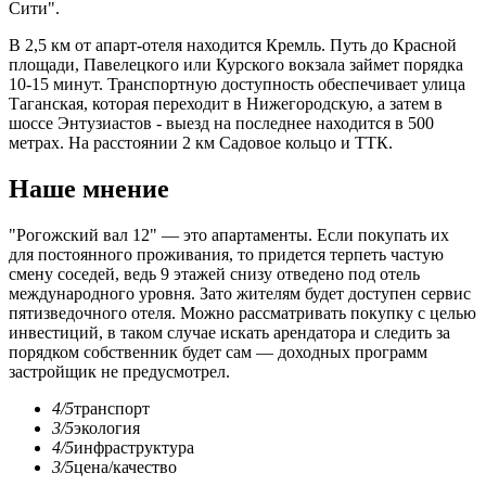
Сити".
В 2,5 км от апарт-отеля находится Кремль. Путь до Красной
площади, Павелецкого или Курского вокзала займет порядка
10-15 минут. Транспортную доступность обеспечивает улица
Таганская, которая переходит в Нижегородскую, а затем в
шоссе Энтузиастов - выезд на последнее находится в 500
метрах. На расстоянии 2 км Садовое кольцо и ТТК.
Наше мнение
"Рогожский вал 12" — это апартаменты. Если покупать их
для постоянного проживания, то придется терпеть частую
смену соседей, ведь 9 этажей снизу отведено под отель
международного уровня. Зато жителям будет доступен сервис
пятизведочного отеля. Можно рассматривать покупку с целью
инвестиций, в таком случае искать арендатора и следить за
порядком собственник будет сам — доходных программ
застройщик не предусмотрел.
4/5
транспорт
3/5
экология
4/5
инфраструктура
3/5
цена/качество