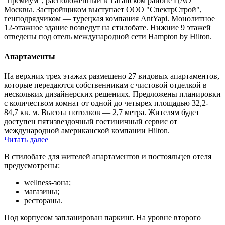
"премиум", расположенный в Таганском районе ЦАО
Москвы. Застройщиком выступает ООО "СпектрСтрой",
генподрядчиком — турецкая компания AntYapi. Монолитное
12-этажное здание возведут на стилобате. Нижние 9 этажей
отведены под отель международной сети Hampton by Hilton.
Апартаменты
На верхних трех этажах размещено 27 видовых апартаментов,
которые передаются собственникам с чистовой отделкой в
нескольких дизайнерских решениях. Предложены планировки
с количеством комнат от одной до четырех площадью 32,2-
84,7 кв. м. Высота потолков — 2,7 метра. Жителям будет
доступен пятизвездочный гостиничный сервис от
международной американской компании Hilton.
Читать далее
В стилобате для жителей апартаментов и постояльцев отеля
предусмотрены:
wellness-зона;
магазины;
рестораны.
Под корпусом запланирован паркинг. На уровне второго