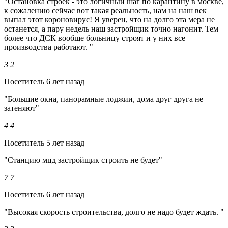
"Остановка строек - это логичный шаг по карантину в москве,
к сожалению сейчас вот такая реальность, нам на наш век
выпал этот короновирус! Я уверен, что на долго эта мера не
останется, а пару недель наш застройщик точно нагонит. Тем
более что ДСК вообще больницу строят и у них все
производства работают. "
3
2
Посетитель
6 лет назад
"Большие окна, панорамные лоджии, дома друг друга не
затеняют"
4
4
Посетитель
5 лет назад
"Станцию мцд застройщик строить не будет"
7
7
Посетитель
6 лет назад
"Высокая скорость строительства, долго не надо будет ждать. "