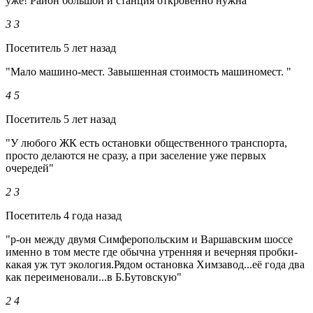
уже! Район большой и станция откровенно нужна"
3
3
Посетитель
5 лет назад
"Мало машино-мест. Завышенная стоимость машиномест. "
4
5
Посетитель
5 лет назад
"У любого ЖК есть остановки общественного транспорта,
просто делаются не сразу, а при заселение уже первых
очередей"
2
3
Посетитель
4 года назад
"р-он между двумя Симферопольским и Варшавским шоссе
именно в том месте где обычна утренняя и вечерняя пробки-
какая уж тут экология.Рядом остановка Химзавод...её года два
как переименовали...в Б.Бутовскую"
2
4