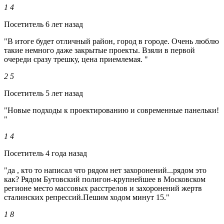
1
4
Посетитель
6 лет назад
"В итоге будет отличный район, город в городе. Очень люблю
такие немного даже закрытые проекты. Взяли в первой
очереди сразу трешку, цена приемлемая. "
2
5
Посетитель
5 лет назад
"Новые подходы к проектированию и современные панельки!
"
1
4
Посетитель
4 года назад
"да , кто то написал что рядом нет захоронений...рядом это
как? Рядом Бутовский полигон-крупнейшее в Московском
регионе место массовых расстрелов и захоронений жертв
сталинских репрессий.Пешим ходом минут 15."
1
8