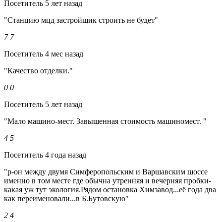
Посетитель
5 лет назад
"Станцию мцд застройщик строить не будет"
7
7
Посетитель
4 мес назад
"Качество отделки."
0
0
Посетитель
5 лет назад
"Мало машино-мест. Завышенная стоимость машиномест. "
4
5
Посетитель
4 года назад
"р-он между двумя Симферопольским и Варшавским шоссе
именно в том месте где обычна утренняя и вечерняя пробки-
какая уж тут экология.Рядом остановка Химзавод...её года два
как переименовали...в Б.Бутовскую"
2
4