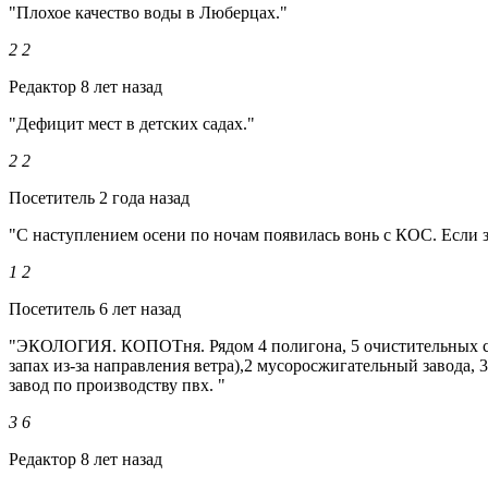
"Плохое качество воды в Люберцах."
2
2
Редактор
8 лет назад
"Дефицит мест в детских садах."
2
2
Посетитель
2 года назад
"С наступлением осени по ночам появилась вонь с КОС. Если з
1
2
Посетитель
6 лет назад
"ЭКОЛОГИЯ. КОПОТня. Рядом 4 полигона, 5 очистительных соо
запах из-за направления ветра),2 мусоросжигательный завода, 3
завод по производству пвх. "
3
6
Редактор
8 лет назад