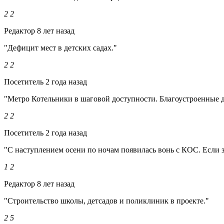
2
2
Редактор
8 лет назад
"Дефицит мест в детских садах."
2
2
Посетитель
2 года назад
"Метро Котельники в шаговой доступности. Благоустроенные д
2
2
Посетитель
2 года назад
"С наступлением осени по ночам появилась вонь с КОС. Если з
1
2
Редактор
8 лет назад
"Строительство школы, детсадов и поликлиник в проекте."
2
5