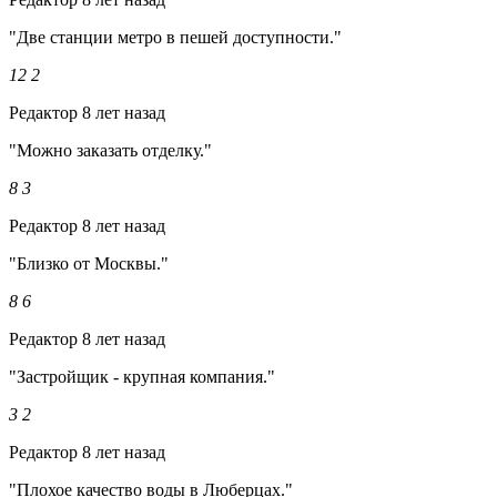
"Две станции метро в пешей доступности."
12
2
Редактор
8 лет назад
"Можно заказать отделку."
8
3
Редактор
8 лет назад
"Близко от Москвы."
8
6
Редактор
8 лет назад
"Застройщик - крупная компания."
3
2
Редактор
8 лет назад
"Плохое качество воды в Люберцах."