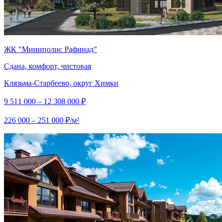
ЖК "Миниполис Рафинад"
Сдана, комфорт, чистовая
Клязьма-Старбеево, округ Химки
9 511 000 – 12 308 000 ₽
226 000 – 251 000 ₽/м²