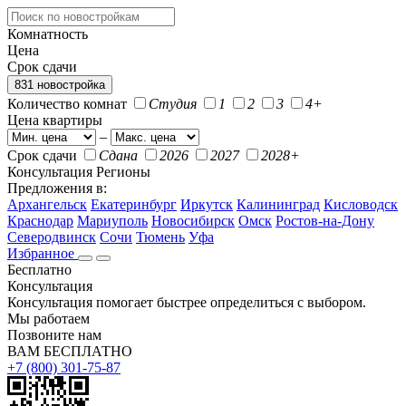
Комнатность
Цена
Срок сдачи
831 новостройка
Количество комнат
Студия
1
2
3
4+
Цена квартиры
–
Срок сдачи
Сдана
2026
2027
2028+
Консультация
Регионы
Предложения в:
Архангельск
Екатеринбург
Иркутск
Калининград
Кисловодск
Краснодар
Мариуполь
Новосибирск
Омск
Ростов-на-Дону
Северодвинск
Сочи
Тюмень
Уфа
Избранное
Бесплатно
Консультация
Консультация помогает быстрее определиться с выбором.
Мы работаем
Позвоните нам
ВАМ БЕСПЛАТНО
+7 (800) 301-75-87