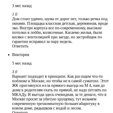
3 мес назад
1
0
Дом стоит удачно, шума от дорог нет, только речка под
окнами. Площадка классная детская, деревянная, вроде
эко. Внутри корпуса все по-современному, высокие
потолки в лобби, колясочные. Касаемо жилья, были
косяки с вентиляцией при заезде, но застройщик по
гарантии исправил за пару недель.
Ответить
Виктория
5 мес назад
3
0
Вариант подходит в принципе. Как раз ищем что-то
поближе к Москве, но чтобы не в самой суматохе. Этот
ЖК приглянулся из-за прямого выезда на М 4, нам до
дома к родителям ехать по прямой, не надо петлять по
МКАДу. И выгода здесь очевидная, за те деньги, что в
Москве просят за убитую хрущевку, тут возьмем
современную трехкомнатную большегабаритуку в
новом доме, рядышком с водой и лесом.
Ответить