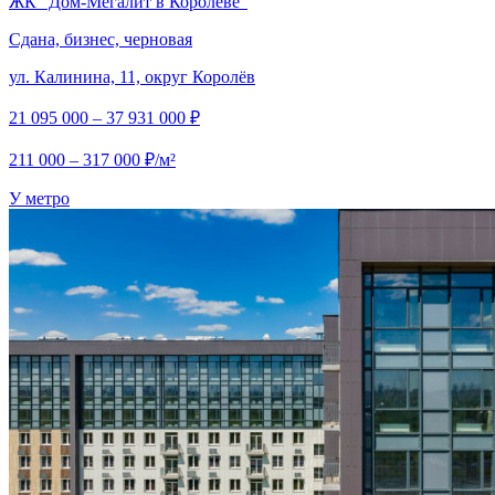
ЖК "Дом‐Мегалит в Королёве"
Сдана, бизнес, черновая
ул. Калинина, 11, округ Королёв
21 095 000 – 37 931 000 ₽
211 000 – 317 000 ₽/м²
У метро