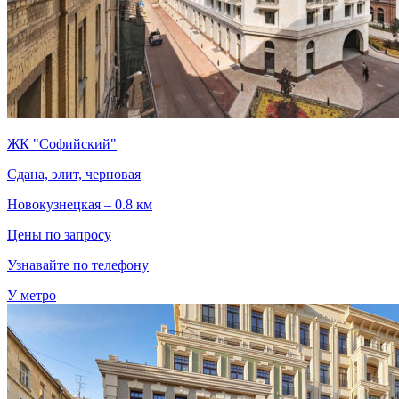
ЖК "Софийский"
Сдана, элит, черновая
Новокузнецкая – 0.8 км
Цены по запросу
Узнавайте по телефону
У метро