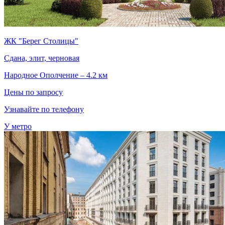
ЖК "Берег Столицы"
Сдана, элит, черновая
Народное Ополчение – 4.2 км
Цены по запросу
Узнавайте по телефону
У метро