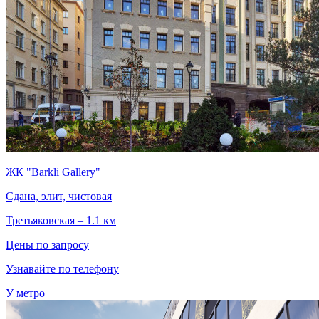
ЖК "Barkli Gallery"
Сдана, элит, чистовая
Третьяковская – 1.1 км
Цены по запросу
Узнавайте по телефону
У метро