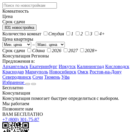
Комнатность
Цена
Срок сдачи
831 новостройка
Количество комнат
Студия
1
2
3
4+
Цена квартиры
–
Срок сдачи
Сдана
2026
2027
2028+
Консультация
Регионы
Предложения в:
Архангельск
Екатеринбург
Иркутск
Калининград
Кисловодск
Краснодар
Мариуполь
Новосибирск
Омск
Ростов-на-Дону
Северодвинск
Сочи
Тюмень
Уфа
Избранное
Бесплатно
Консультация
Консультация помогает быстрее определиться с выбором.
Мы работаем
Позвоните нам
ВАМ БЕСПЛАТНО
+7 (800) 301-75-87