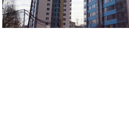
ЖК "ФилиЧета 2"
Сдана, бизнес, черновая
Филёвский Парк – 1.1 км
Цены по запросу
Узнавайте по телефону