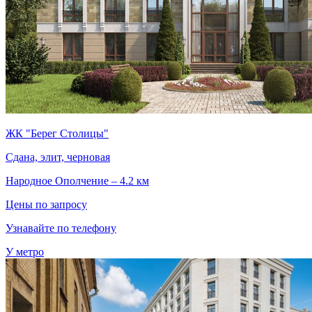
ЖК "Берег Столицы"
Сдана, элит, черновая
Народное Ополчение – 4.2 км
Цены по запросу
Узнавайте по телефону
У метро