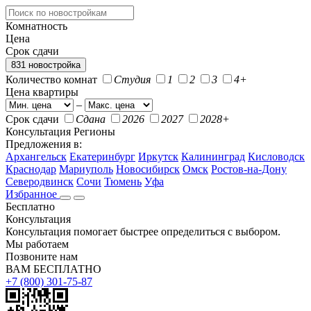
Комнатность
Цена
Срок сдачи
831 новостройка
Количество комнат
Студия
1
2
3
4+
Цена квартиры
–
Срок сдачи
Сдана
2026
2027
2028+
Консультация
Регионы
Предложения в:
Архангельск
Екатеринбург
Иркутск
Калининград
Кисловодск
Краснодар
Мариуполь
Новосибирск
Омск
Ростов-на-Дону
Северодвинск
Сочи
Тюмень
Уфа
Избранное
Бесплатно
Консультация
Консультация помогает быстрее определиться с выбором.
Мы работаем
Позвоните нам
ВАМ БЕСПЛАТНО
+7 (800) 301-75-87