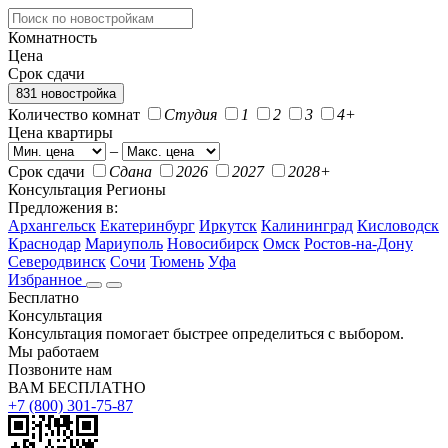
Комнатность
Цена
Срок сдачи
831 новостройка
Количество комнат
Студия
1
2
3
4+
Цена квартиры
–
Срок сдачи
Сдана
2026
2027
2028+
Консультация
Регионы
Предложения в:
Архангельск
Екатеринбург
Иркутск
Калининград
Кисловодск
Краснодар
Мариуполь
Новосибирск
Омск
Ростов-на-Дону
Северодвинск
Сочи
Тюмень
Уфа
Избранное
Бесплатно
Консультация
Консультация помогает быстрее определиться с выбором.
Мы работаем
Позвоните нам
ВАМ БЕСПЛАТНО
+7 (800) 301-75-87