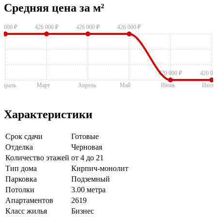
Средняя цена за м²
6 000 ₽
426 000 ₽
426 000 ₽
426 000 ₽
420 000 ₽
420 00
евраль
Март
Апрель
Май
Июнь
Июль
Характеристики
Срок сдачи
Готовые
Отделка
Черновая
Количество этажей
от 4 до 21
Тип дома
Кирпич-монолит
Парковка
Подземный
Потолки
3.00 метра
Апартаментов
2619
Класс жилья
Бизнес