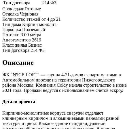
Тип договора
214 ФЗ
Срок сдачи
Готовые
Отделка
Черновая
Количество этажей
от 4 до 21
Тип дома
Кирпич-монолит
Парковка
Подземный
Потолки
3.00 метра
Апартаментов
2619
Класс жилья
Бизнес
Тип договора
214 ФЗ
Описание
ЖК "N'ICE LOFT" — группа 4-21-домов с апартаментами в
Автомобильном проезде на территории Нижегородского
района Москвы. Компания Coldy начала строительство в июне
2021 года. Продажи ведутся с использованием счетов эскроу.
Детали проекта
Кирпично-монолитные корпуса снаружи отделают
клинкерным кирпичом и алюминиевыми панелями разной
текстуры и цвета. Каждое здание с индивидуальной
архитектурой, но в едином для квартала стиле. В ночное