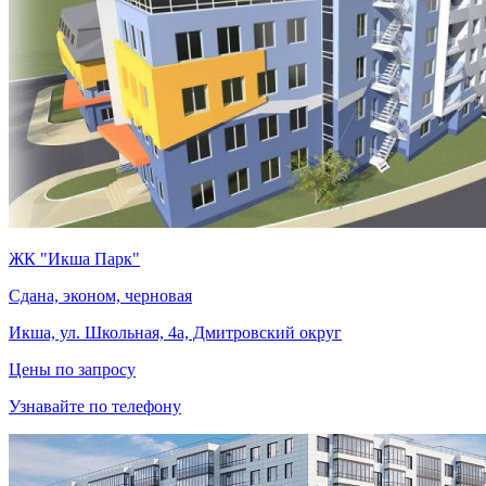
ЖК "Икша Парк"
Сдана, эконом, черновая
Икша, ул. Школьная, 4а, Дмитровский округ
Цены по запросу
Узнавайте по телефону