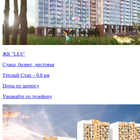
ЖК "LES"
Сдана, бизнес, чистовая
Тёплый Стан – 0.8 км
Цены по запросу
Узнавайте по телефону