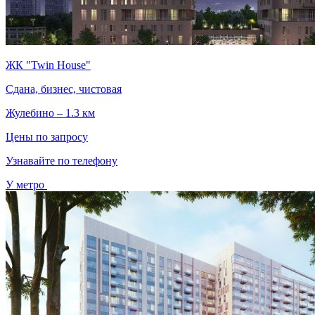
ЖК "Twin House"
Сдана, бизнес, чистовая
Жулебино – 1.3 км
Цены по запросу
Узнавайте по телефону
У метро