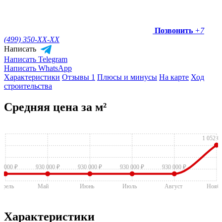
Позвонить
+7
(499) 350-
XX-XX
Написать
Написать Telegram
Написать WhatsApp
Характеристики
Отзывы 1
Плюсы и минусы
На карте
Ход
строительства
Средняя цена за м²
1 052 0
0 000 ₽
930 000 ₽
930 000 ₽
930 000 ₽
930 000 ₽
прель
Май
Июнь
Июль
Август
Нояб
Характеристики