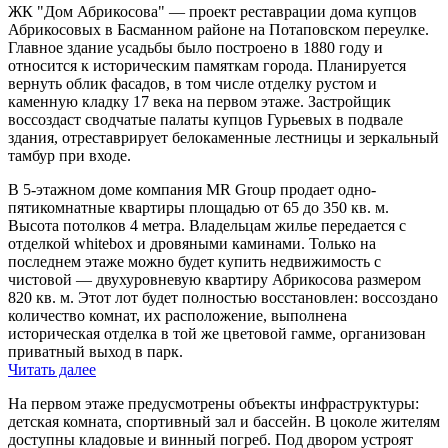
ЖК "Дом Абрикосова" — проект реставрации дома купцов
Абрикосовых в Басманном районе на Потаповском переулке.
Главное здание усадьбы было построено в 1880 году и
относится к историческим памяткам города. Планируется
вернуть облик фасадов, в том числе отделку рустом и
каменную кладку 17 века на первом этаже. Застройщик
воссоздаст сводчатые палаты купцов Гурьевых в подвале
здания, отреставрирует белокаменные лестницы и зеркальный
тамбур при входе.
В 5-этажном доме компания MR Group продает одно-
пятикомнатные квартиры
площадью от 65 до 350 кв. м.
Высота потолков 4 метра. Владельцам жилье передается с
отделкой whitebox и дровяными каминами. Только на
последнем этаже можно будет купить недвижимость с
чистовой — двухуровневую квартиру Абрикосова размером
820 кв. м. Этот лот будет полностью восстановлен: воссоздано
количество комнат, их расположение, выполнена
историческая отделка в той же цветовой гамме, организован
приватный выход в парк.
Читать далее
На первом этаже предусмотрены объекты инфраструктуры:
детская комната, спортивный зал и бассейн. В цоколе жителям
доступны кладовые и винный погреб. Под двором устроят