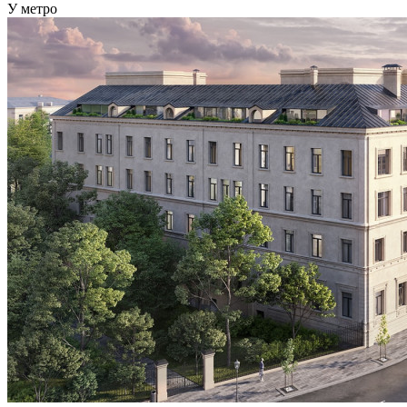
У метро