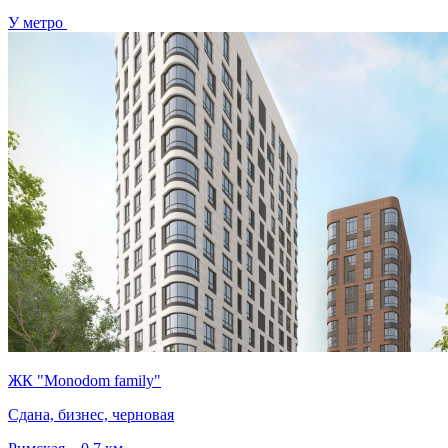
У метро
ЖК "Monodom family"
Сдана, бизнес, черновая