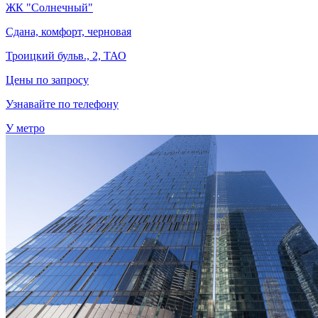
ЖК "Солнечный"
Сдана, комфорт, черновая
Троицкий бульв., 2, ТАО
Цены по запросу
Узнавайте по телефону
У метро