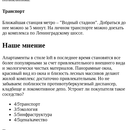
Транспорт
Ближайшая станция метро – "Водный стадион". Добраться до
нее можно за 5 минут. На личном транспорте можно доехать
до комплекса по Ленинградскому шоссе.
Наше мнение
Апартаменты в стиле loft в последнее время становятся все
более популярными за счет привлекательного внешнего вида
и экологически чистых материалов. Панорамные окна,
красивый вид из окна и близость лесных массивов делают
жилой комплекс достаточно привлекательным. Но не
забываем: поблизости противотуберкулезный диспансер,
кладбище и локомотивное депо. Устроит ли покупателя такое
соседство?
4/5
транспорт
3/5
экология
5/5
инфраструктура
4/5
цена/качество