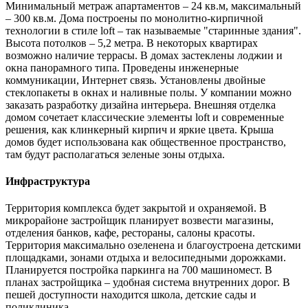
Минимальный метраж апартаментов – 24 кв.м, максимальный
– 300 кв.м. Дома построены по монолитно-кирпичной
технологии в стиле loft – так называемые "старинные здания".
Высота потолков – 5,2 метра. В некоторых квартирах
возможно наличие террасы. В домах застеклены лоджии и
окна панорамного типа. Проведены инженерные
коммуникации, Интернет связь. Установлены двойные
стеклопакеты в окнах и наливные полы. У компании можно
заказать разработку дизайна интерьера. Внешняя отделка
домом сочетает классические элементы loft и современные
решения, как клинкерный кирпич и яркие цвета. Крыша
домов будет использована как общественное пространство,
там будут располагаться зеленые зоны отдыха.
Инфраструктура
Территория комплекса будет закрытой и охраняемой. В
микрорайоне застройщик планирует возвести магазины,
отделения банков, кафе, рестораны, салоны красоты.
Территория максимально озеленена и благоустроена детскими
площадками, зонами отдыха и велосипедными дорожками.
Планируется постройка паркинга на 700 машиномест. В
планах застройщика – удобная система внутренних дорог. В
пешей доступности находится школа, детские сады и
поликлиника.