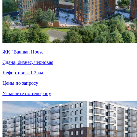
ЖК "Bauman House"
Сдана, бизнес, черновая
Лефортово – 1.2 км
Цены по запросу
Узнавайте по телефону