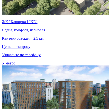
ЖК "Каширка.LIKE"
Сдана, комфорт, черновая
Кантемировская – 2.5 км
Цены по запросу
Узнавайте по телефону
У метро