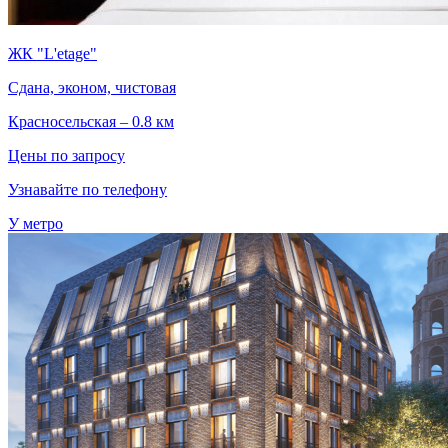
ЖК "L'etage"
Сдана, эконом, чистовая
Красносельская – 0.8 км
Цены по запросу
Узнавайте по телефону
У метро