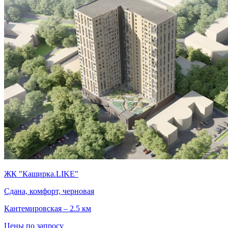
ЖК "Каширка.LIKE"
Сдана, комфорт, черновая
Кантемировская – 2.5 км
Цены по запросу