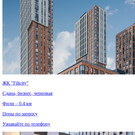
ЖК "Filicity"
Сдана, бизнес, черновая
Фили – 0.4 км
Цены по запросу
Узнавайте по телефону