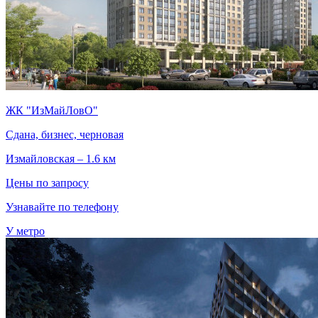
ЖК "ИзМайЛовО"
Сдана, бизнес, черновая
Измайловская – 1.6 км
Цены по запросу
Узнавайте по телефону
У метро