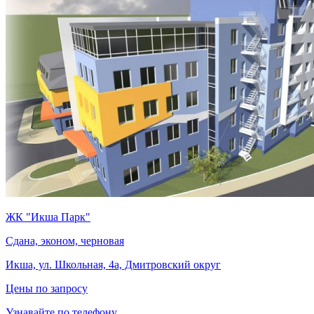
ЖК "Икша Парк"
Сдана, эконом, черновая
Икша, ул. Школьная, 4а, Дмитровский округ
Цены по запросу
Узнавайте по телефону