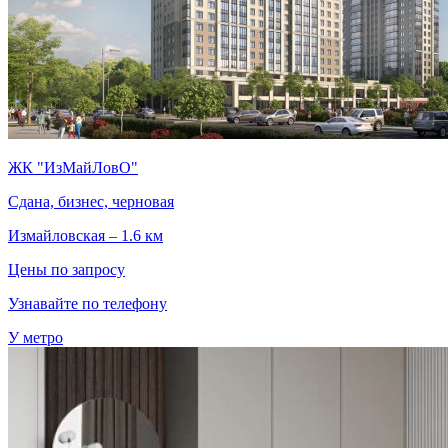
ЖК "ИзМайЛовО"
Сдана, бизнес, черновая
Измайловская – 1.6 км
Цены по запросу
Узнавайте по телефону
У метро