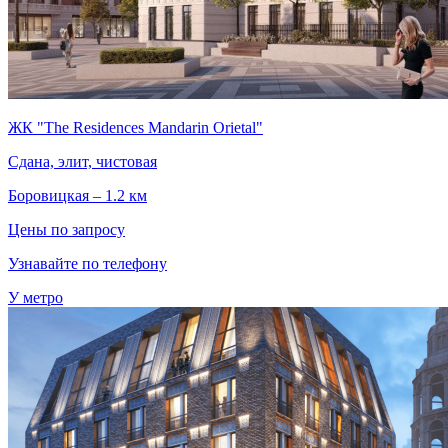
ЖК "The Residences Mandarin Orietal"
Сдана, элит, чистовая
Боровицкая – 1.2 км
Цены по запросу
Узнавайте по телефону
У метро