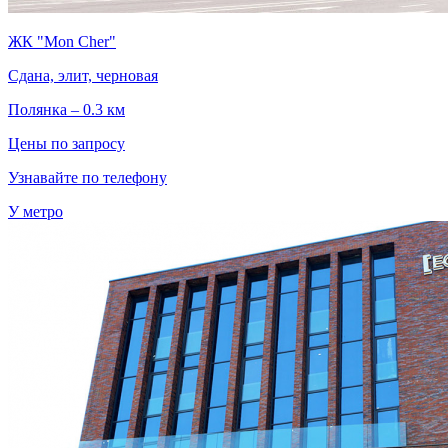
ЖК "Mon Cher"
Сдана, элит, черновая
Полянка – 0.3 км
Цены по запросу
Узнавайте по телефону
У метро