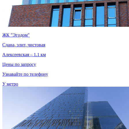
ЖК "Эгодом"
Сдана, элит, чистовая
Алексеевская – 1.1 км
Цены по запросу
Узнавайте по телефону
У метро