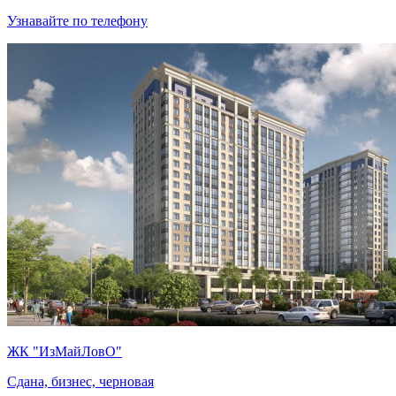
Узнавайте по телефону
ЖК "ИзМайЛовО"
Сдана, бизнес, черновая