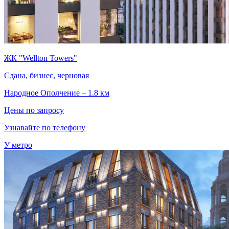
ЖК "Wellton Towers"
Сдана, бизнес, черновая
Народное Ополчение – 1.8 км
Цены по запросу
Узнавайте по телефону
У метро