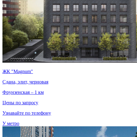
ЖК "Magnum"
Сдана, элит, черновая
Фрунзенская – 1 км
Цены по запросу
Узнавайте по телефону
У метро