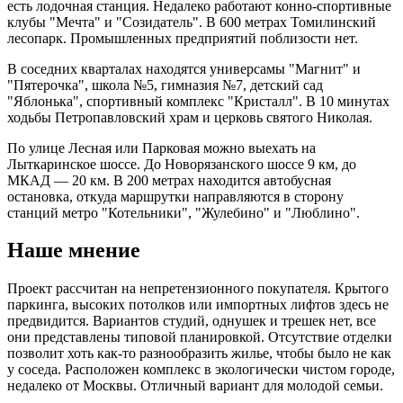
есть лодочная станция. Недалеко работают конно-спортивные
клубы "Мечта" и "Созидатель". В 600 метрах Томилинский
лесопарк. Промышленных предприятий поблизости нет.
В соседних кварталах находятся универсамы "Магнит" и
"Пятерочка", школа №5, гимназия №7, детский сад
"Яблонька", спортивный комплекс "Кристалл". В 10 минутах
ходьбы Петропавловский храм и церковь святого Николая.
По улице Лесная или Парковая можно выехать на
Лыткаринское шоссе. До Новорязанского шоссе 9 км, до
МКАД — 20 км. В 200 метрах находится автобусная
остановка, откуда маршрутки направляются в сторону
станций метро "Котельники", "Жулебино" и "Люблино".
Наше мнение
Проект рассчитан на непретензионного покупателя. Крытого
паркинга, высоких потолков или импортных лифтов здесь не
предвидится. Вариантов студий, однушек и трешек нет, все
они представлены типовой планировкой. Отсутствие отделки
позволит хоть как-то разнообразить жилье, чтобы было не как
у соседа. Расположен комплекс в экологически чистом городе,
недалеко от Москвы. Отличный вариант для молодой семьи.