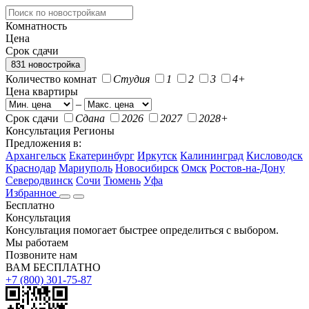
Комнатность
Цена
Срок сдачи
831 новостройка
Количество комнат
Студия
1
2
3
4+
Цена квартиры
–
Срок сдачи
Сдана
2026
2027
2028+
Консультация
Регионы
Предложения в:
Архангельск
Екатеринбург
Иркутск
Калининград
Кисловодск
Краснодар
Мариуполь
Новосибирск
Омск
Ростов-на-Дону
Северодвинск
Сочи
Тюмень
Уфа
Избранное
Бесплатно
Консультация
Консультация помогает быстрее определиться с выбором.
Мы работаем
Позвоните нам
ВАМ БЕСПЛАТНО
+7 (800) 301-75-87