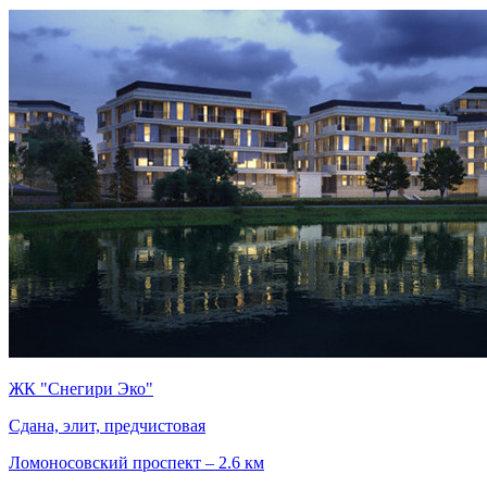
ЖК "Снегири Эко"
Сдана, элит, предчистовая
Ломоносовский проспект – 2.6 км