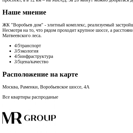
Наше мнение
ЖК "Воробьев дом" - элитный комплекс, реализуемый застройщ
Несмотря на то, что рядом проходит крупное шоссе, а расстоя
Матвеевского леса.
4/5
транспорт
3/5
экология
4/5
инфраструктура
3/5
цена/качество
Расположение на карте
Москва, Раменки, Воробьевское шоссе, 4А
Все квартиры распроданые