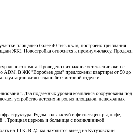
астке площадью более 40 тыс. кв. м, построено три здания
лощади ЖК). Новостройка относится к премиум-классу. Продажи
турального камня. Проведено витражное остекление окон с
ро АDM. В ЖК "Воробьев дом" предложены квартиры от 50 до
ксплуатацию жилье сдано без чистовой отделки.
ользования. Два подземных уровня комплекса оборудованы под
ключает устройство детских игровых площадок, пешеходных
нфраструктура. Рядом гольф-клуб и фитнес-центры, кафе,
й", Троицкая церковь и больница с поликлиникой.
хать на ТТК. В 2,5 км находится выезд на Кутузовский