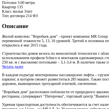
Потолки
3.00 метра
Квартир
135
Класс жилья
Элит
Тип договора
214 ФЗ
Описание
Жилой комплекс "Воробьев дом" - проект компании MR Group в
переменной этажности 5, 13, 16 уровней. Третий и половина 
открылись в мае 2015 года.
Строительство домов велось по монолитной технологии с обл
использованием профиля Schuco и монтажом однокамерных сте
250 кв. м с высокими потолками – 3,1-3,4 м. В наличии также
Читать далее
В каждом подъезде монтированы пассажирские лифты – грузопо
паркинг, в котором сможет разместиться 285 машин. Также по
дорожек, вымощенных тротуарной плиткой, озеленение.
"Воробьев дом" расположен поблизости от природного заказник
рестораны, супермаркет "Пятерочка", торговый центр "Вымпел"
Удачная транспортная доступность обеспечивается за счет нали
проспект, а в 12 км – на МКАД. За 20 минут можно добраться д