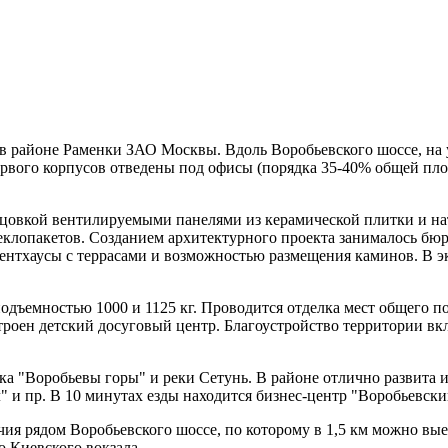
 районе Раменки ЗАО Москвы. Вдоль Воробьевского шоссе, на уч
первого корпусов отведены под офисы (порядка 35-40% общей п
ицовкой вентилируемыми панелями из керамической плитки и на
клопакетов. Созданием архитектурного проекта занималось бю
 пентхаусы с террасами и возможностью размещения каминов. В э
дъемностью 1000 и 1125 кг. Проводится отделка мест общего п
строен детский досуговый центр. Благоустройство территории в
а "Воробьевы горы" и реки Сетунь. В районе отлично развита и
 и пр. В 10 минутах езды находится бизнес-центр "Воробьевски
чия рядом Воробьевского шоссе, по которому в 1,5 км можно вые
о Киевского вокзала.