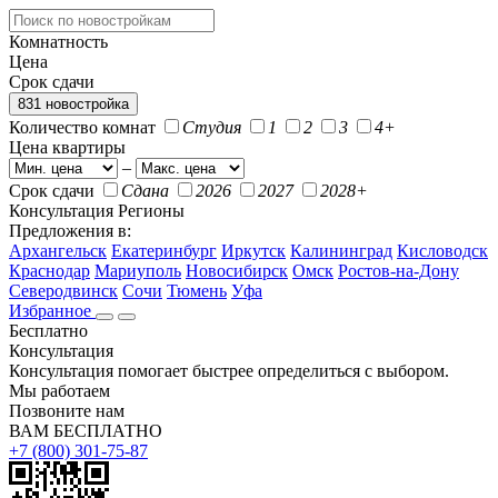
Комнатность
Цена
Срок сдачи
831 новостройка
Количество комнат
Студия
1
2
3
4+
Цена квартиры
–
Срок сдачи
Сдана
2026
2027
2028+
Консультация
Регионы
Предложения в:
Архангельск
Екатеринбург
Иркутск
Калининград
Кисловодск
Краснодар
Мариуполь
Новосибирск
Омск
Ростов-на-Дону
Северодвинск
Сочи
Тюмень
Уфа
Избранное
Бесплатно
Консультация
Консультация помогает быстрее определиться с выбором.
Мы работаем
Позвоните нам
ВАМ БЕСПЛАТНО
+7 (800) 301-75-87