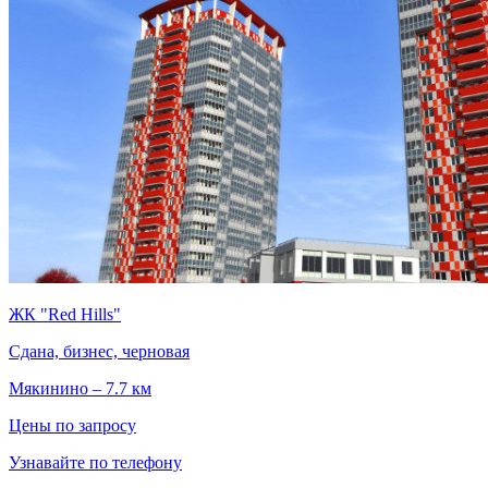
ЖК "Red Hills"
Сдана, бизнес, черновая
Мякинино – 7.7 км
Цены по запросу
Узнавайте по телефону