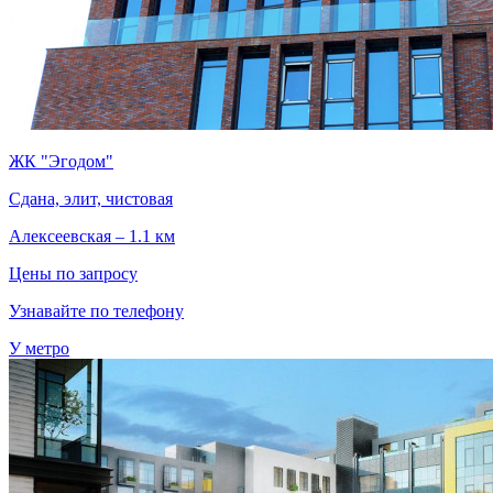
ЖК "Эгодом"
Сдана, элит, чистовая
Алексеевская – 1.1 км
Цены по запросу
Узнавайте по телефону
У метро