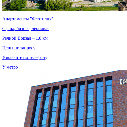
Апартаменты "Флотилия"
Сдана, бизнес, черновая
Речной Вокзал – 1.8 км
Цены по запросу
Узнавайте по телефону
У метро