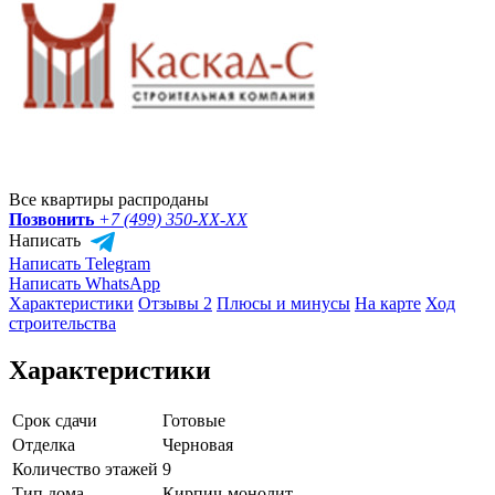
Все квартиры распроданы
Позвонить
+7 (499) 350-
XX-XX
Написать
Написать Telegram
Написать WhatsApp
Характеристики
Отзывы 2
Плюсы и минусы
На карте
Ход
строительства
Характеристики
Срок сдачи
Готовые
Отделка
Черновая
Количество этажей
9
Тип дома
Кирпич-монолит