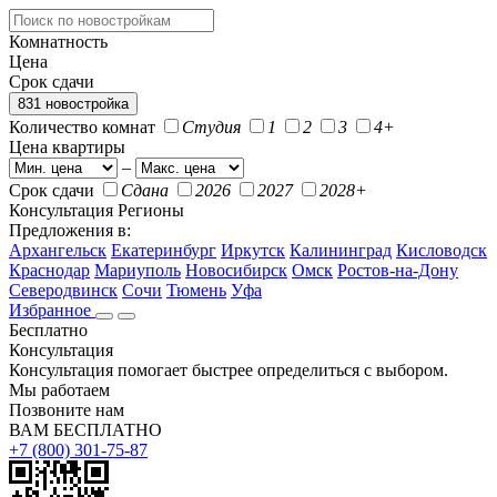
Комнатность
Цена
Срок сдачи
831 новостройка
Количество комнат
Студия
1
2
3
4+
Цена квартиры
–
Срок сдачи
Сдана
2026
2027
2028+
Консультация
Регионы
Предложения в:
Архангельск
Екатеринбург
Иркутск
Калининград
Кисловодск
Краснодар
Мариуполь
Новосибирск
Омск
Ростов-на-Дону
Северодвинск
Сочи
Тюмень
Уфа
Избранное
Бесплатно
Консультация
Консультация помогает быстрее определиться с выбором.
Мы работаем
Позвоните нам
ВАМ БЕСПЛАТНО
+7 (800) 301-75-87