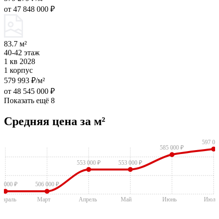
от 47 848 000 ₽
83.7 м²
40-42 этаж
1 кв 2028
1 корпус
579 993 ₽/м²
от 48 545 000 ₽
Показать ещё 8
Средняя цена за м²
597 00
585 000 ₽
553 000 ₽
553 000 ₽
6 000 ₽
506 000 ₽
евраль
Март
Апрель
Май
Июнь
Июль