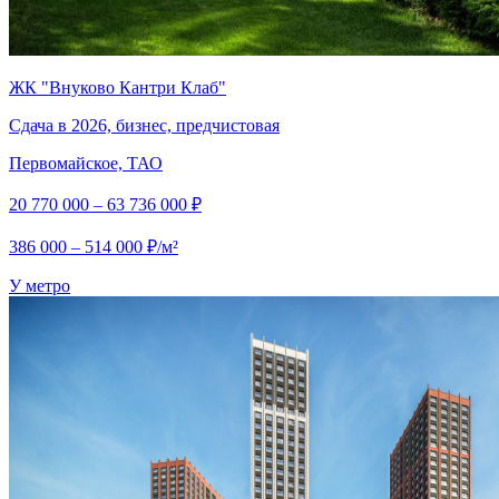
ЖК "Внуково Кантри Клаб"
Сдача в 2026, бизнес, предчистовая
Первомайское, ТАО
20 770 000 – 63 736 000 ₽
386 000 – 514 000 ₽/м²
У метро