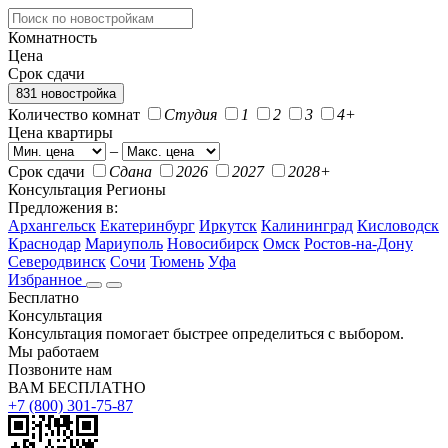
Комнатность
Цена
Срок сдачи
831 новостройка
Количество комнат
Студия
1
2
3
4+
Цена квартиры
–
Срок сдачи
Сдана
2026
2027
2028+
Консультация
Регионы
Предложения в:
Архангельск
Екатеринбург
Иркутск
Калининград
Кисловодск
Краснодар
Мариуполь
Новосибирск
Омск
Ростов-на-Дону
Северодвинск
Сочи
Тюмень
Уфа
Избранное
Бесплатно
Консультация
Консультация помогает быстрее определиться с выбором.
Мы работаем
Позвоните нам
ВАМ БЕСПЛАТНО
+7 (800) 301-75-87