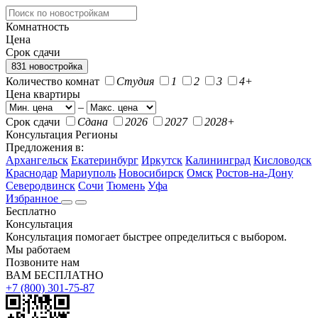
Комнатность
Цена
Срок сдачи
831 новостройка
Количество комнат
Студия
1
2
3
4+
Цена квартиры
–
Срок сдачи
Сдана
2026
2027
2028+
Консультация
Регионы
Предложения в:
Архангельск
Екатеринбург
Иркутск
Калининград
Кисловодск
Краснодар
Мариуполь
Новосибирск
Омск
Ростов-на-Дону
Северодвинск
Сочи
Тюмень
Уфа
Избранное
Бесплатно
Консультация
Консультация помогает быстрее определиться с выбором.
Мы работаем
Позвоните нам
ВАМ БЕСПЛАТНО
+7 (800) 301-75-87