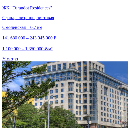
ЖК "Turandot Residences"
Сдана, элит, предчистовая
Смоленская – 0.7 км
141 680 000 – 243 945 000 ₽
1 100 000 – 1 350 000 ₽/м²
У метро