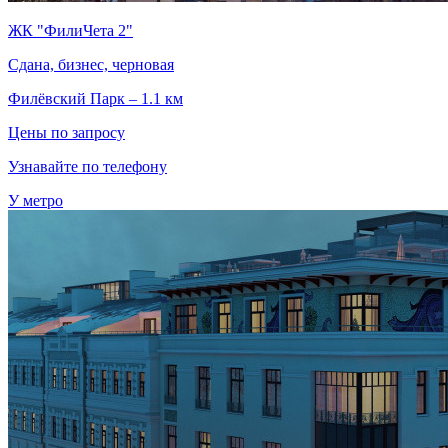
ЖК "ФилиЧета 2"
Сдана, бизнес, черновая
Филёвский Парк – 1.1 км
Цены по запросу
Узнавайте по телефону
У метро