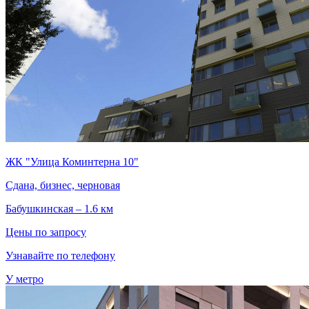
ЖК "Улица Коминтерна 10"
Сдана, бизнес, черновая
Бабушкинская – 1.6 км
Цены по запросу
Узнавайте по телефону
У метро