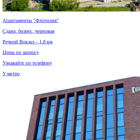
Апартаменты "Флотилия"
Сдана, бизнес, черновая
Речной Вокзал – 1.8 км
Цены по запросу
Узнавайте по телефону
У метро