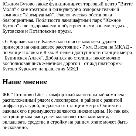
Южном Бутово также функционирует торговый центр "Витте
Молл" с кинотеатром и физкультурно-оздоровительный
комплекс "Изумрудный". Экологическая обстановка
благоприятная. Поблизости ландшафтный парк "Южное
Бутово" с велодорожками и обустроенными зонами отдыха,
Бутовские и Потаповские пруды.
От Варшавского и Калужского шоссе комплекс удален
примерно на одинаковое расстояние - 7 км. Выезд на МКАД -
по улице Поляны в 8 км. В пешей доступности станция метро
"Бунинская Аллея". Добраться до столицы также можно
воспользовавшись железной дорогой - от ж/д платформы
Бутово Курского направления МЖД.
Наше мнение
ЖК "Потапово Lite" - комфортный малоэтажный комплекс,
расположенный рядом с лесопарком, в районе с развитой
инфраструктурой, недалеко от станции метро. Одним из
важных его преимуществ являются низкие цены. Но так как
застройщиком выступает малоизвестная компания,
вкладывать средства в стройку на раннем этапе может быть
рискованно.