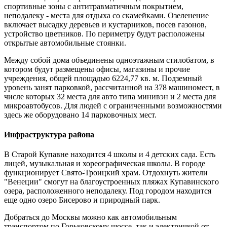
спортивные зоны с антитравматичным покрытием,
неподалеку - места для отдыха со скамейками. Озеленение
включает высадку деревьев и кустарников, посев газонов,
устройство цветников. По периметру будут расположены
открытые автомобильные стоянки.
Между собой дома объединены одноэтажным стилобатом, в
котором будут размещены офисы, магазины и прочие
учреждения, общей площадью 6224,77 кв. м. Подземный
уровень занят парковкой, рассчитанной на 378 машиномест, в
числе которых 32 места для авто типа минивэн и 2 места для
микроавтобусов. Для людей с ограниченными возможностями
здесь же оборудовано 14 парковочных мест.
Инфраструктура района
В Старой Купавне находится 4 школы и 4 детских сада. Есть
лицей, музыкальная и хореографическая школы. В городе
функционирует Свято-Троицкий храм. Отдохнуть жители
"Венеции" смогут на благоустроенных пляжах Купавинского
озера, расположенного неподалеку. Под городом находится
еще одно озеро Бисерово и природный парк.
Добраться до Москвы можно как автомобильным
транспортом по Горьковскому шоссе, так и электричкой от