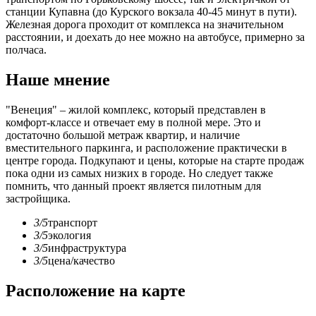
станции Купавна (до Курского вокзала 40-45 минут в пути).
Железная дорога проходит от комплекса на значительном
расстоянии, и доехать до нее можно на автобусе, примерно за
полчаса.
Наше мнение
"Венеция" – жилой комплекс, который представлен в
комфорт-классе и отвечает ему в полной мере. Это и
достаточно большой метраж квартир, и наличие
вместительного паркинга, и расположение практически в
центре города. Подкупают и цены, которые на старте продаж
пока одни из самых низких в городе. Но следует также
помнить, что данный проект является пилотным для
застройщика.
3/5
транспорт
3/5
экология
3/5
инфраструктура
3/5
цена/качество
Расположение на карте