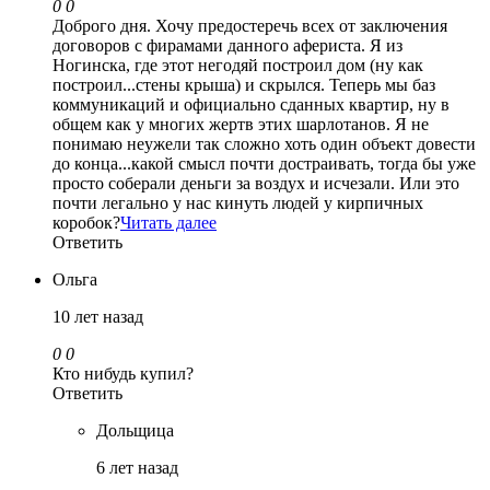
0
0
Доброго дня. Хочу предостеречь всех от заключения
договоров с фирамами данного афериста. Я из
Ногинска, где этот негодяй построил дом (ну как
построил...стены крыша) и скрылся. Теперь мы баз
коммуникаций и официально сданных квартир, ну в
общем как у многих жертв этих шарлотанов. Я не
понимаю неужели так сложно хоть один объект довести
до конца...какой смысл почти достраивать, тогда бы уже
просто соберали деньги за воздух и исчезали. Или это
почти легально у нас кинуть людей у кирпичных
коробок?
Читать далее
Ответить
Ольга
10 лет назад
0
0
Кто нибудь купил?
Ответить
Дольщица
6 лет назад