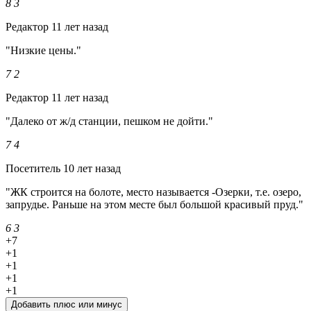
8
3
Редактор
11 лет назад
"Низкие цены."
7
2
Редактор
11 лет назад
"Далеко от ж/д станции, пешком не дойти."
7
4
Посетитель
10 лет назад
"ЖК строится на болоте, место называется -Озерки, т.е. озеро,
запрудье. Раньше на этом месте был большой красивый пруд."
6
3
+7
+1
+1
+1
+1
Добавить плюс или минус