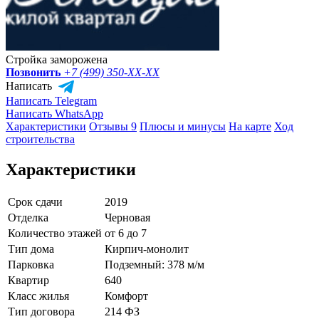
Стройка заморожена
Позвонить
+7 (499) 350-
XX-XX
Написать
Написать Telegram
Написать WhatsApp
Характеристики
Отзывы 9
Плюсы и минусы
На карте
Ход
строительства
Характеристики
Срок сдачи
2019
Отделка
Черновая
Количество этажей
от 6 до 7
Тип дома
Кирпич-монолит
Парковка
Подземный: 378 м/м
Квартир
640
Класс жилья
Комфорт
Тип договора
214 ФЗ