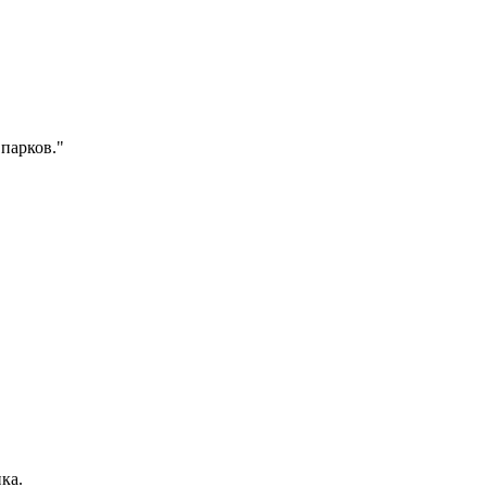
 парков."
ка.