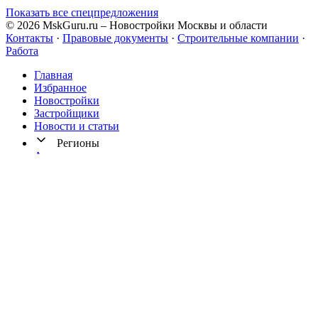
Показать все спецпредложения
© 2026 MskGuru.ru
– Новостройки Москвы и области
Контакты
·
Правовые документы
·
Строительные компании
·
Работа
Главная
Избранное
Новостр ойки
Застройщики
Новости и статьи
Регионы
Архангельск
Екатеринбург
Иркутск
Калининград
Кисловодск
Краснодар
Мариуполь
Новосибирск
Омск
Ростов-на-Дону
Северодвинск
Сочи
Уфа