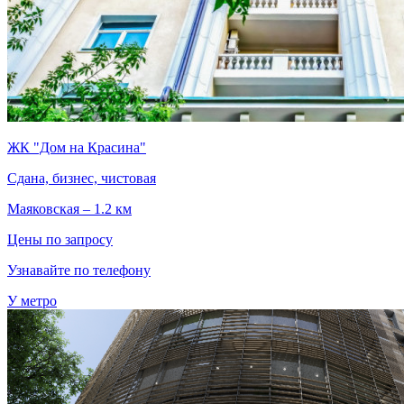
ЖК "Дом на Красина"
Сдана, бизнес, чистовая
Маяковская – 1.2 км
Цены по запросу
Узнавайте по телефону
У метро