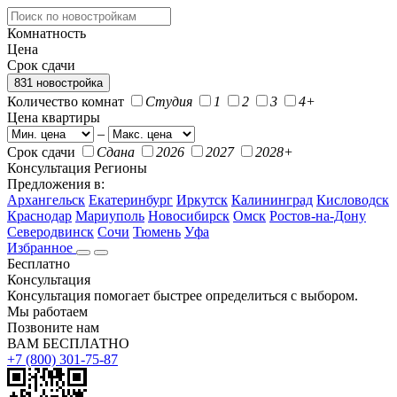
Комнатность
Цена
Срок сдачи
831 новостройка
Количество комнат
Студия
1
2
3
4+
Цена квартиры
–
Срок сдачи
Сдана
2026
2027
2028+
Консультация
Регионы
Предложения в:
Архангельск
Екатеринбург
Иркутск
Калининград
Кисловодск
Краснодар
Мариуполь
Новосибирск
Омск
Ростов-на-Дону
Северодвинск
Сочи
Тюмень
Уфа
Избранное
Бесплатно
Консультация
Консультация помогает быстрее определиться с выбором.
Мы работаем
Позвоните нам
ВАМ БЕСПЛАТНО
+7 (800) 301-75-87