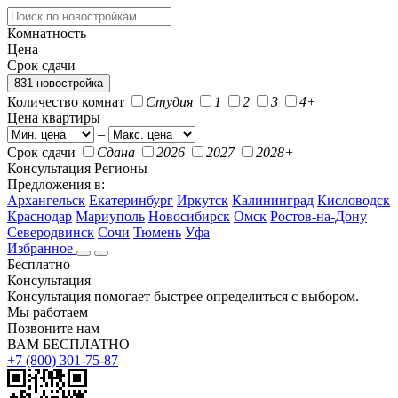
Комнатность
Цена
Срок сдачи
831 новостройка
Количество комнат
Студия
1
2
3
4+
Цена квартиры
–
Срок сдачи
Сдана
2026
2027
2028+
Консультация
Регионы
Предложения в:
Архангельск
Екатеринбург
Иркутск
Калининград
Кисловодск
Краснодар
Мариуполь
Новосибирск
Омск
Ростов-на-Дону
Северодвинск
Сочи
Тюмень
Уфа
Избранное
Бесплатно
Консультация
Консультация помогает быстрее определиться с выбором.
Мы работаем
Позвоните нам
ВАМ БЕСПЛАТНО
+7 (800) 301-75-87