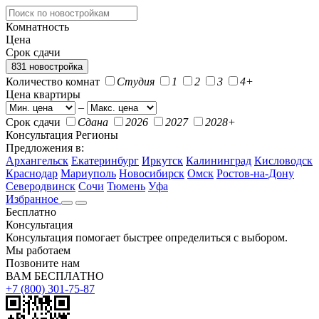
Комнатность
Цена
Срок сдачи
831 новостройка
Количество комнат
Студия
1
2
3
4+
Цена квартиры
–
Срок сдачи
Сдана
2026
2027
2028+
Консультация
Регионы
Предложения в:
Архангельск
Екатеринбург
Иркутск
Калининград
Кисловодск
Краснодар
Мариуполь
Новосибирск
Омск
Ростов-на-Дону
Северодвинск
Сочи
Тюмень
Уфа
Избранное
Бесплатно
Консультация
Консультация помогает быстрее определиться с выбором.
Мы работаем
Позвоните нам
ВАМ БЕСПЛАТНО
+7 (800) 301-75-87