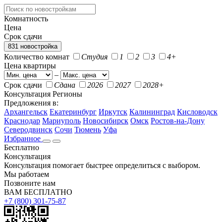
Комнатность
Цена
Срок сдачи
831 новостройка
Количество комнат
Студия
1
2
3
4+
Цена квартиры
–
Срок сдачи
Сдана
2026
2027
2028+
Консультация
Регионы
Предложения в:
Архангельск
Екатеринбург
Иркутск
Калининград
Кисловодск
Краснодар
Мариуполь
Новосибирск
Омск
Ростов-на-Дону
Северодвинск
Сочи
Тюмень
Уфа
Избранное
Бесплатно
Консультация
Консультация помогает быстрее определиться с выбором.
Мы работаем
Позвоните нам
ВАМ БЕСПЛАТНО
+7 (800) 301-75-87