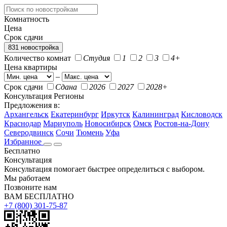
Комнатность
Цена
Срок сдачи
831 новостройка
Количество комнат
Студия
1
2
3
4+
Цена квартиры
–
Срок сдачи
Сдана
2026
2027
2028+
Консультация
Регионы
Предложения в:
Архангельск
Екатеринбург
Иркутск
Калининград
Кисловодск
Краснодар
Мариуполь
Новосибирск
Омск
Ростов-на-Дону
Северодвинск
Сочи
Тюмень
Уфа
Избранное
Бесплатно
Консультация
Консультация помогает быстрее определиться с выбором.
Мы работаем
Позвоните нам
ВАМ БЕСПЛАТНО
+7 (800) 301-75-87