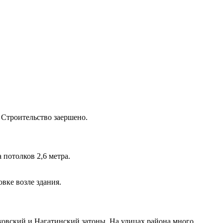
Строительство заершено.
 потолков 2,6 метра.
вке возле здания.
ховский и Нагатинский затоны. На улицах района много