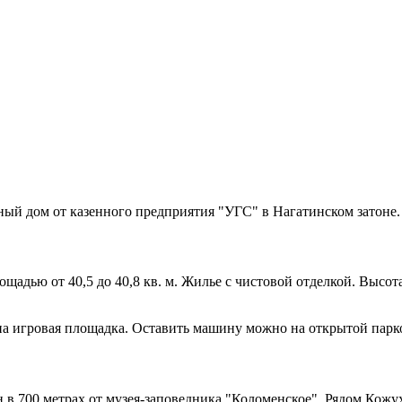
й дом от казенного предприятия "УГС" в Нагатинском затоне. 
адью от 40,5 до 40,8 кв. м. Жилье с чистовой отделкой. Высота
на игровая площадка. Оставить машину можно на открытой парко
в 700 метрах от музея-заповедника "Коломенское". Рядом Кожу