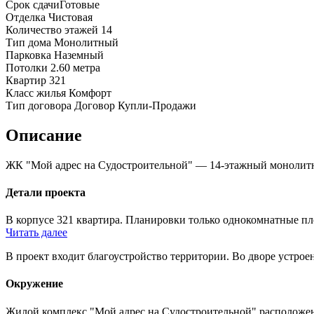
Срок сдачи
Готовые
Отделка
Чистовая
Количество этажей
14
Тип дома
Монолитный
Парковка
Наземный
Потолки
2.60 метра
Квартир
321
Класс жилья
Комфорт
Тип договора
Договор Купли-Продажи
Описание
ЖК "Мой адрес на Судостроительной" — 14-этажный монолитны
Детали проекта
В корпусе 321 квартира. Планировки только однокомнатные площ
Читать далее
В проект входит благоустройство территории. Во дворе устрое
Окружение
Жилой комплекс "Мой адрес на Судостроительной" расположен 