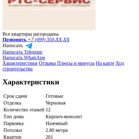
Все квартиры распроданы
Позвонить
+7 (499) 350-
XX-XX
Написать
Написать Telegram
Написать WhatsApp
Характеристики
Отзывы
Плюсы и минусы
На карте
Ход
строительства
Характеристики
Срок сдачи
Готовые
Отделка
Черновая
Количество этажей
12
Тип дома
Кирпич-монолит
Парковка
Наземный
Потолки
2.80 метра
Квартир
201