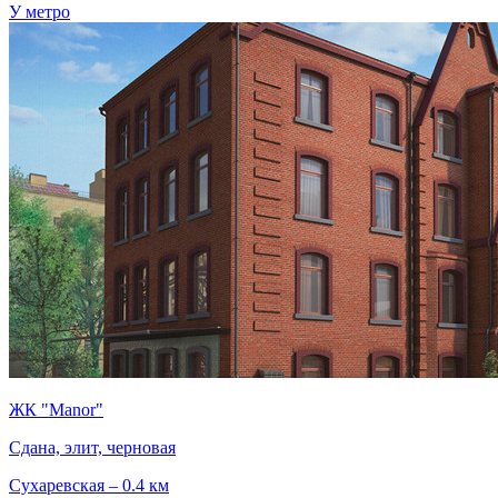
У метро
ЖК "Manor"
Сдана, элит, черновая
Сухаревская – 0.4 км