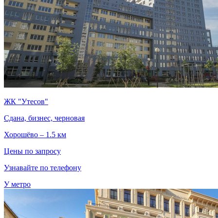
ЖК "Утесов"
Сдана, бизнес, черновая
Хорошёво – 1.5 км
Цены по запросу
Узнавайте по телефону
У метро