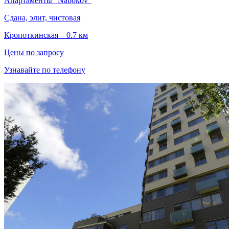
Апартаменты "Nabokov"
Сдана, элит, чистовая
Кропоткинская – 0.7 км
Цены по запросу
Узнавайте по телефону