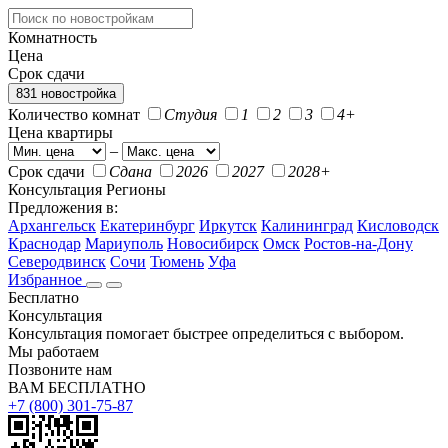
Комнатность
Цена
Срок сдачи
831 новостройка
Количество комнат
Студия
1
2
3
4+
Цена квартиры
–
Срок сдачи
Сдана
2026
2027
2028+
Консультация
Регионы
Предложения в:
Архангельск
Екатеринбург
Иркутск
Калининград
Кисловодск
Краснодар
Мариуполь
Новосибирск
Омск
Ростов-на-Дону
Северодвинск
Сочи
Тюмень
Уфа
Избранное
Бесплатно
Консультация
Консультация помогает быстрее определиться с выбором.
Мы работаем
Позвоните нам
ВАМ БЕСПЛАТНО
+7 (800) 301-75-87