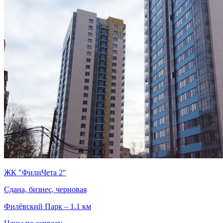
ЖК "ФилиЧета 2"
Сдана, бизнес, черновая
Филёвский Парк – 1.1 км