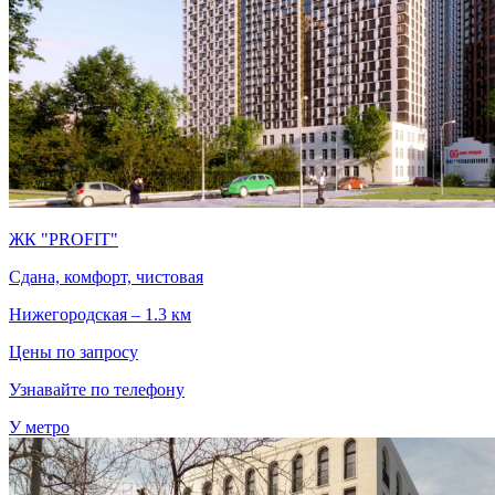
ЖК "PROFIT"
Сдана, комфорт, чистовая
Нижегородская – 1.3 км
Цены по запросу
Узнавайте по телефону
У метро