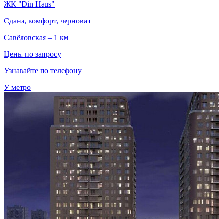
ЖК "Din Haus"
Сдана, комфорт, черновая
Савёловская – 1 км
Цены по запросу
Узнавайте по телефону
У метро